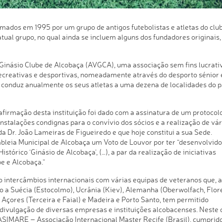
mados em 1995 por um grupo de antigos futebolistas e atletas do club
atual grupo, no qual ainda se incluem alguns dos fundadores originais,
Ginásio Clube de Alcobaça (AVGCA), uma associação sem fins lucrati
 recreativas e desportivas, nomeadamente através do desporto sénior 
o conduz anualmente os seus atletas a uma dezena de localidades do p
irmação desta instituição foi dado com a assinatura de um protocol
nstalações condignas para o convívio dos sócios e a realização de vár
a Dr. João Lameiras de Figueiredo e que hoje constitui a sua Sede.
leia Municipal de Alcobaça um Voto de Louvor por ter “desenvolvid
stórico ‘Ginásio de Alcobaça’, (…), a par da realização de iniciativas
e e Alcobaça.”
o intercâmbios internacionais com várias equipas de veteranos que, 
mo a Suécia (Estocolmo), Ucrânia (Kiev), Alemanha (Oberwolfach, Flor
Açores (Terceira e Faial) e Madeira e Porto Santo, tem permitido
 a divulgação de diversas empresas e instituições alcobacenses. Neste
ASIMARE – Associação Internacional Master Recife (Brasil), cumprid