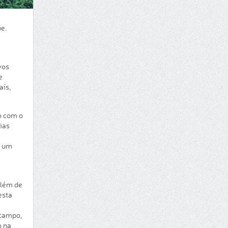
e.
vos
e
aís,
o com o
ias
o um
além de
esta
 campo,
o na