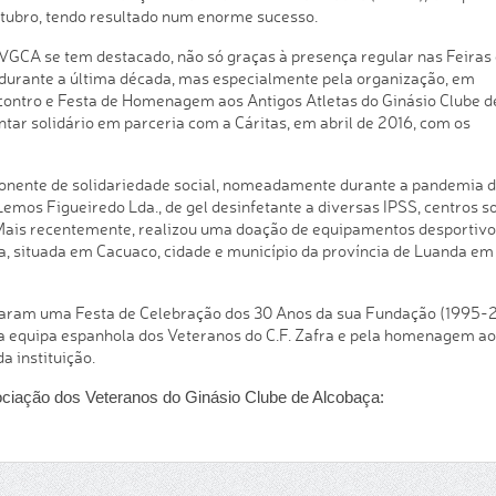
outubro, tendo resultado num enorme sucesso.
AVGCA se tem destacado, não só graças à presença regular nas Feiras
 durante a última década, mas especialmente pela organização, em
contro e Festa de Homenagem aos Antigos Atletas do Ginásio Clube d
ntar solidário em parceria com a Cáritas, em abril de 2016, com os
ente de solidariedade social, nomeadamente durante a pandemia 
mos Figueiredo Lda., de gel desinfetante a diversas IPSS, centros so
Mais recentemente, realizou uma doação de equipamentos desportivo
ga, situada em Cacuaco, cidade e município da província de Luanda em
izaram uma Festa de Celebração dos 30 Anos da sua Fundação (1995-
a equipa espanhola dos Veteranos do C.F. Zafra e pela homenagem ao
a instituição.
ociação dos Veteranos do Ginásio Clube de Alcobaça: