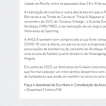
cidade do Recife, entre os passados dias 24 e 31 de 
A realização de eventos é outra das áreas em que a 
Bernardo e na Tenda do Carnaval “Folia & Algazarra”
novembro de 2013, do “Ginásio Vintage”, o Grande En
Alcobaça (1981/1982), e na realização de um jogo e ja
Veteranos do Sporting.
A AVGCA também tem comprovado a sua forte compon
COVID-19, com a oferta, em parceria com a empresa Le
associações de bombeiros do concelho de Alcobaça. 
uma escola de futebol juvenil do bairro de Hotangan
Angola.
Em junho de 2025, os Veteranos do Ginásio concret
que foi marcada por um intercâmbio desportivo com 
de fundadores que ainda se mantêm no ativo no seio d
Faça o download da Escritura e Constituição da Ass
» Download Ficheiro Pdf