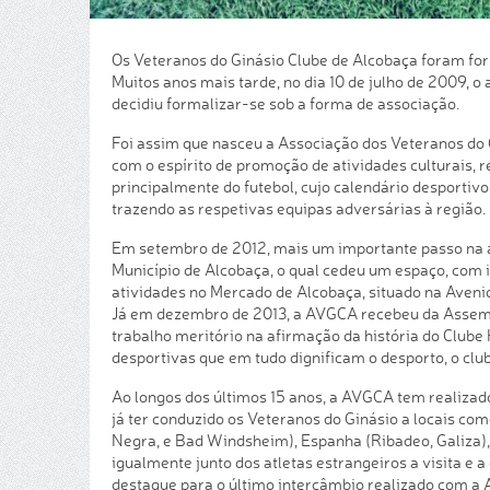
Os Veteranos do Ginásio Clube de Alcobaça foram for
Muitos anos mais tarde, no dia 10 de julho de 2009, o 
decidiu formalizar-se sob a forma de associação.
Foi assim que nasceu a Associação dos Veteranos do 
com o espírito de promoção de atividades culturais,
principalmente do futebol, cujo calendário desportiv
trazendo as respetivas equipas adversárias à região.
Em setembro de 2012, mais um importante passo na af
Município de Alcobaça, o qual cedeu um espaço, com i
atividades no Mercado de Alcobaça, situado na Avenid
Já em dezembro de 2013, a AVGCA recebeu da Assemb
trabalho meritório na afirmação da história do Clube Hi
desportivas que em tudo dignificam o desporto, o club
Ao longos dos últimos 15 anos, a AVGCA tem realizad
já ter conduzido os Veteranos do Ginásio a locais co
Negra, e Bad Windsheim), Espanha (Ribadeo, Galiza), 
igualmente junto dos atletas estrangeiros a visita e
destaque para o último intercâmbio realizado com a 