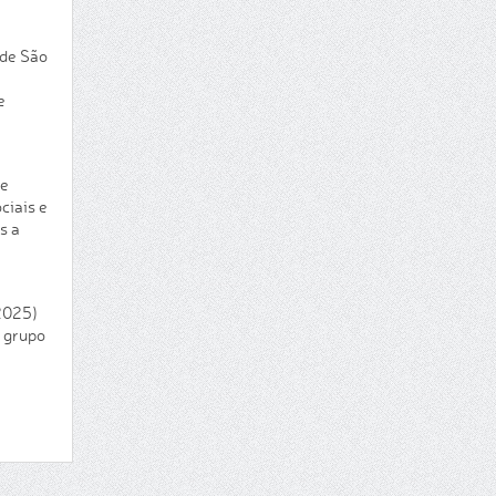
 de São
e
de
ciais e
s a
2025)
 grupo